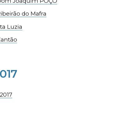
A Dom Joaquim POÇO
ibeirão do Mafra
ta Luzia
Zantão
017
 2017