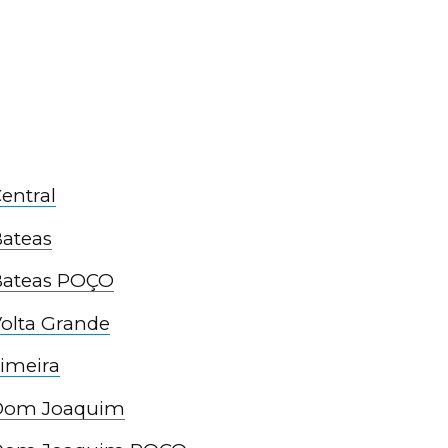
entral
Bateas
 Bateas POÇO
Volta Grande
Limeira
A Dom Joaquim